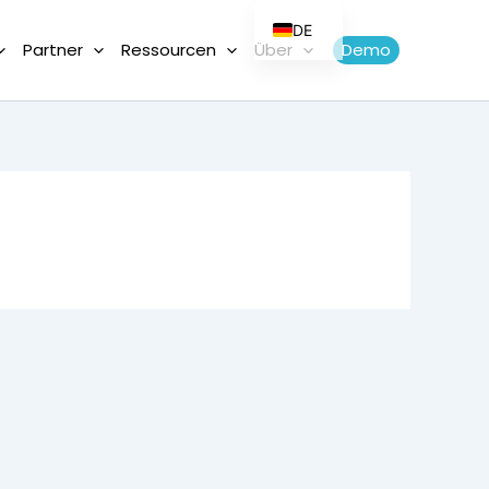
DE
Partner
Ressourcen
Über
Demo
FR
EN
PT