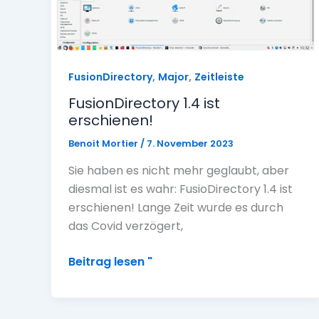
,
,
FusionDirectory
Major
Zeitleiste
FusionDirectory 1.4 ist
erschienen!
Benoit Mortier
/
7. November 2023
Sie haben es nicht mehr geglaubt, aber
diesmal ist es wahr: FusioDirectory 1.4 ist
erschienen! Lange Zeit wurde es durch
das Covid verzögert,
FusionDirectory
Beitrag lesen "
1.4
ist
erschienen!