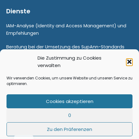
Dienste
IAM-Analyse (Identity and Access Management) und
Empfehlungen
Beratung bei der Umsetzung des SupAnn-Standards
Die Zustimmung zu Cookies
Proof Of Concept
verwalten
Modernisierung Ihres Identitätsmanagements
Wir verwenden Cookies, um unsere Website und unseren Service zu
optimieren.
Schulungen
Cookies akzeptieren
Begleitung von Veränderungen
PT
0
EN
Zu den Präferenzen
FR
Copyright © 2026 FusionDirectory