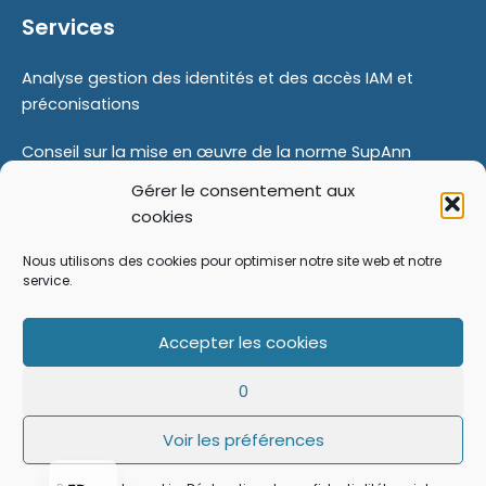
Services
Analyse gestion des identités et des accès IAM et
préconisations
Conseil sur la mise en œuvre de la norme SupAnn
Gérer le consentement aux
Proof Of Concept
cookies
Modernisation de votre gestion des identités
Nous utilisons des cookies pour optimiser notre site web et notre
service.
Formations
Accepter les cookies
Accompagnement au changement
PT
0
DE
Voir les préférences
EN
Copyright © 2026 FusionDirectory