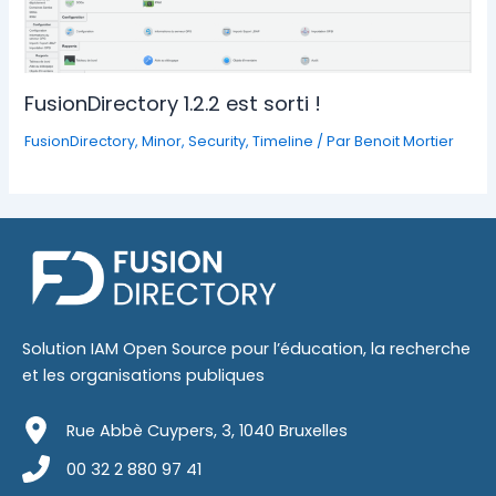
FusionDirectory 1.2.2 est sorti !
FusionDirectory
,
Minor
,
Security
,
Timeline
/ Par
Benoit Mortier
Solution IAM Open Source pour l’éducation, la recherche
et les organisations publiques
Rue Abbè Cuypers, 3, 1040 Bruxelles
00 32 2 880 97 41