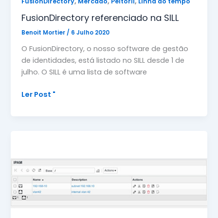
,
,
,
FusionDirectory
Mercado
Peitoril
Linha do tempo
FusionDirectory referenciado na SILL
Benoit Mortier
/
6 Julho 2020
O FusionDirectory, o nosso software de gestão
de identidades, está listado no SILL desde 1 de
julho. O SILL é uma lista de software
FusionDirectory
Ler Post "
referenciado
na
SILL