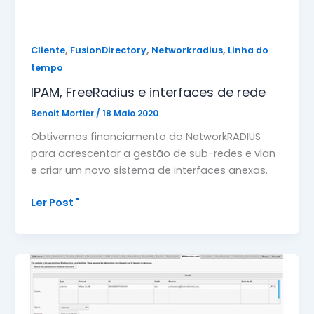
,
,
,
Cliente
FusionDirectory
Networkradius
Linha do
tempo
IPAM, FreeRadius e interfaces de rede
Benoit Mortier
/
18 Maio 2020
Obtivemos financiamento do NetworkRADIUS
para acrescentar a gestão de sub-redes e vlan
e criar um novo sistema de interfaces anexas.
IPAM,
Ler Post "
FreeRadius
e
interfaces
de
rede