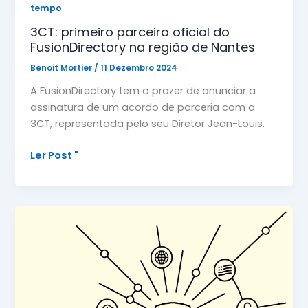
tempo
3CT: primeiro parceiro oficial do
FusionDirectory na região de Nantes
Benoit Mortier
/
11 Dezembro 2024
A FusionDirectory tem o prazer de anunciar a
assinatura de um acordo de parceria com a
3CT, representada pelo seu Diretor Jean-Louis.
3CT:
Ler Post "
primeiro
parceiro
oficial
do
FusionDirectory
na
região
de
Nantes