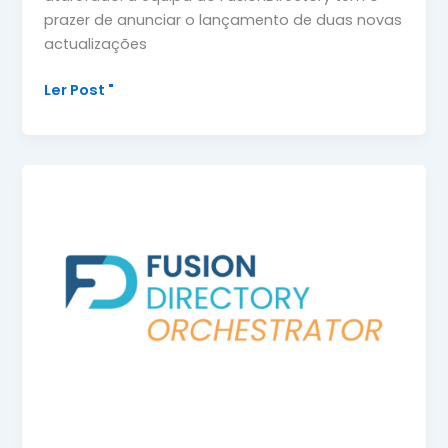
prazer de anunciar o lançamento de duas novas
actualizações
Ler Post "
Duas
novas
actualizações,
duas
grandes
datas:
não
perca
nada!