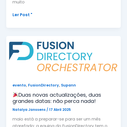
muito
O
Ler Post "
FusionDirectory
regressa
à
escola
em
2025!
,
,
evento
FusionDirectory
Supann
Duas novas actualizações, duas
grandes datas: não perca nada!
Natalya Janssens
/
17 Abril 2025
maio está a preparar-se para ser um mês
atarefado: a equipa do FusionDirectory tem o