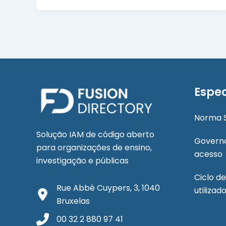
reeleito
para
o
Conselho
de
Administração
da
Espec
OW2
Norma 
Solução IAM de código aberto
Governa
para organizações de ensino,
acesso
investigação e públicas
Ciclo de
Rue Abbè Cuypers, 3, 1040
utilizad
Bruxelas
00 32 2 880 97 41