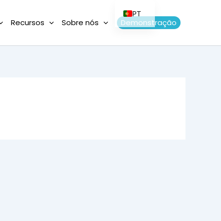
PT
Recursos
Sobre nós
Demonstração
FR
EN
DE