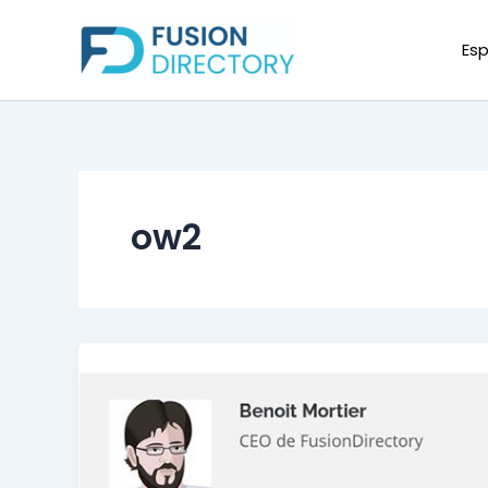
Saltar
para
Esp
o
conteúdo
ow2