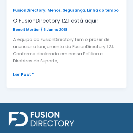
,
,
,
FusionDirectory
Menor
Segurança
Linha do tempo
O FusionDirectory 1.2.1 está aqui!
Benoit Mortier
/
6 Junho 2018
A equipa do FusionDirectory tem o prazer de
anunciar o lançamento do FusionDirectory 1.2.1.
Conforme declarado em nossa Política e
Diretrizes de Suporte,
O
Ler Post "
FusionDirectory
1.2.1
está
aqui!