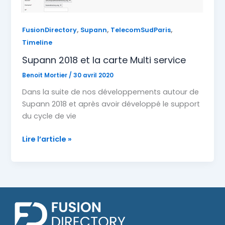
,
,
,
FusionDirectory
Supann
TelecomSudParis
Timeline
Supann 2018 et la carte Multi service
Benoit Mortier
/
30 avril 2020
Dans la suite de nos développements autour de
Supann 2018 et après avoir développé le support
du cycle de vie
Supann
Lire l’article »
2018
et
la
carte
Multi
service