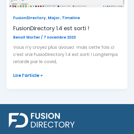
,
,
FusionDirectory
Major
Timeline
FusionDirectory 1.4 est sorti !
Benoit Mortier
/
7 novembre 2023
Vous n’y croyez plus avouez mais cette fois ci
c’est vrai FusioDirectory 1.4 est sorti ! Longtemps
retardé par le covid,
FusionDirectory
Lire l’article »
1.4
est
sorti
!