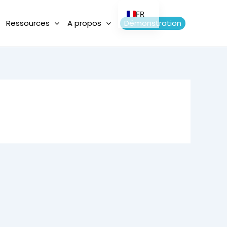
FR
Ressources
A propos
Démonstration
EN
DE
PT