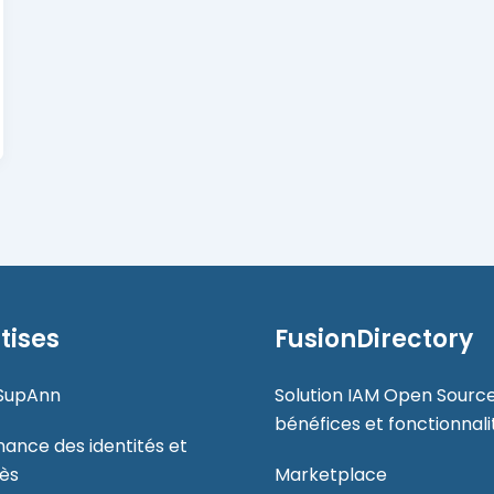
tises
FusionDirectory
SupAnn
Solution IAM Open Source
bénéfices et fonctionnali
ance des identités et
ès
Marketplace