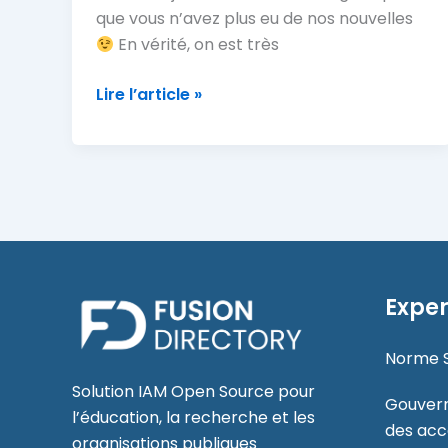
que vous n’avez plus eu de nos nouvelles
En vérité, on est très
FusionDirectory
Lire l’article »
fait
sa
rentrée
2025
!
Exper
Norme 
Solution IAM Open Source pour
Gouvern
l’éducation, la recherche et les
des acc
organisations publiques