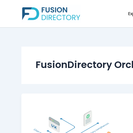
Aller
au
Ex
contenu
FusionDirectory Orc