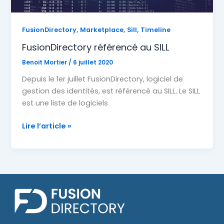
,
,
,
FusionDirectory
Marketplace
Sill
Timeline
FusionDirectory référencé au SILL
Benoit Mortier
/
6 juillet 2020
Depuis le 1er juillet FusionDirectory, logiciel de
gestion des identités, est référencé au SILL. Le SILL
est une liste de logiciels
FusionDirectory
Lire l’article »
référencé
au
SILL