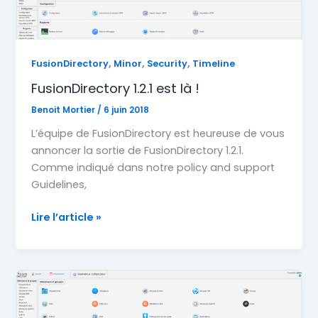
,
,
,
FusionDirectory
Minor
Security
Timeline
FusionDirectory 1.2.1 est là !
Benoit Mortier
/
6 juin 2018
L’équipe de FusionDirectory est heureuse de vous
annoncer la sortie de FusionDirectory 1.2.1.
Comme indiqué dans notre policy and support
Guidelines,
FusionDirectory
Lire l’article »
1.2.1
est
là
!