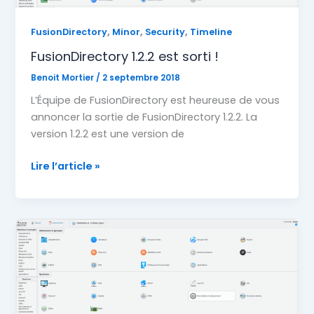
,
,
,
FusionDirectory
Minor
Security
Timeline
FusionDirectory 1.2.2 est sorti !
Benoit Mortier
/
2 septembre 2018
L’Équipe de FusionDirectory est heureuse de vous
annoncer la sortie de FusionDirectory 1.2.2. La
version 1.2.2 est une version de
FusionDirectory
Lire l’article »
1.2.2
est
sorti
!