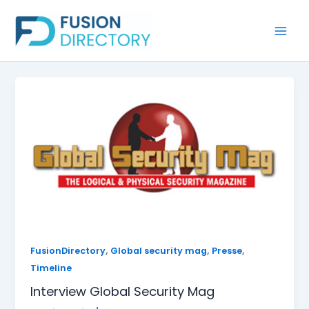
Aller
au
contenu
,
,
,
FusionDirectory
Global security mag
Presse
Timeline
Interview Global Security Mag