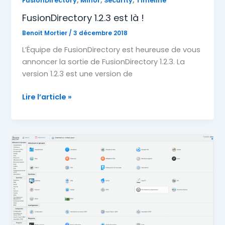
,
,
,
FusionDirectory
Minor
Security
Timeline
FusionDirectory 1.2.3 est là !
Benoit Mortier
/
3 décembre 2018
L’Équipe de FusionDirectory est heureuse de vous
annoncer la sortie de FusionDirectory 1.2.3. La
version 1.2.3 est une version de
FusionDirectory
Lire l’article »
1.2.3
est
là
!