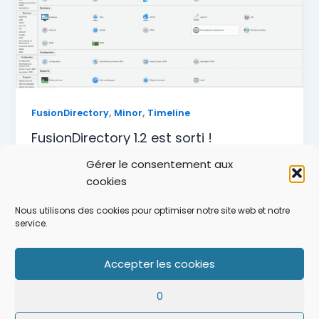
,
,
FusionDirectory
Minor
Timeline
FusionDirectory 1.2 est sorti !
Benoit Mortier
/
2 juillet 2017
Gérer le consentement aux
cookies
L’équipe FusionDirectory est heureuse de vous
annoncer FusionDirectory 1.2, notre dernière
Nous utilisons des cookies pour optimiser notre site web et notre
version majeure. La 1.2 estr une version majeure.
service.
Nouvelles
Accepter les cookies
FusionDirectory
Lire l’article »
1.2
PT
0
est
DE
sorti