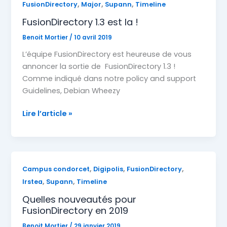
,
,
,
FusionDirectory
Major
Supann
Timeline
FusionDirectory 1.3 est la !
Benoit Mortier
/
10 avril 2019
L’équipe FusionDirectory est heureuse de vous
annoncer la sortie de FusionDirectory 1.3 !
Comme indiqué dans notre policy and support
Guidelines, Debian Wheezy
FusionDirectory
Lire l’article »
1.3
est
la
!
,
,
,
Campus condorcet
Digipolis
FusionDirectory
,
,
Irstea
Supann
Timeline
Quelles nouveautés pour
FusionDirectory en 2019
Benoit Mortier
/
29 janvier 2019