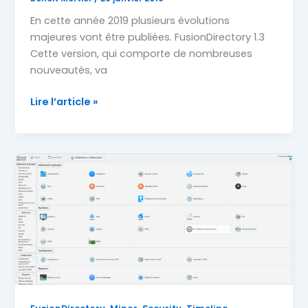
En cette année 2019 plusieurs évolutions
majeures vont être publiées. FusionDirectory 1.3
Cette version, qui comporte de nombreuses
nouveautés, va
Quelles
Lire l’article »
nouveautés
pour
FusionDirectory
en
2019