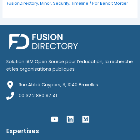
FusionDirectory
,
Minor
,
Security
,
Timeline
/ Par
Benoit Mortier
Solution IAM Open Source pour l’éducation, la recherche
et les organisations publiques
Rue Abbè Cuypers, 3, 1040 Bruxelles
00 32 2 880 97 41
Expertises